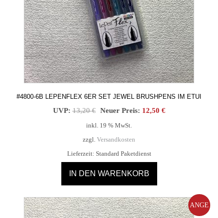
#4800-6B LEPENFLEX 6ER SET JEWEL BRUSHPENS IM ETUI
Ursprünglicher
Aktueller
UVP:
13,20
€
Neuer Preis:
12,50
€
Preis
Preis
inkl. 19 % MwSt.
war:
ist:
zzgl.
Versandkosten
13,20 €
12,50 €.
Lieferzeit:
Standard Paketdienst
IN DEN WARENKORB
ANGE