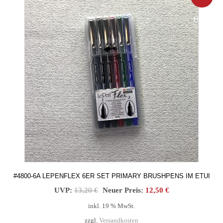
weist
mehrere
BOT!
Varianten
auf.
Die
Optionen
können
auf
der
Produktseite
gewählt
werden
#4800-6A LEPENFLEX 6ER SET PRIMARY BRUSHPENS IM ETUI
Ursprünglicher
Aktueller
UVP:
13,20
€
Neuer Preis:
12,50
€
Preis
Preis
inkl. 19 % MwSt.
war:
ist:
zzgl.
Versandkosten
13,20 €
12,50 €.