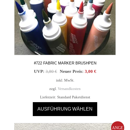
#722 FABRIC MARKER BRUSHPEN
Ursprünglicher
Aktueller
UVP:
3,80
€
Neuer Preis:
3,00
€
Preis
Preis
inkl. MwSt.
war:
ist:
zzgl.
Versandkosten
3,80 €
3,00 €.
Lieferzeit:
Standard Paketdienst
AUSFÜHRUNG WÄHLEN
Dieses
Produkt
ANGE