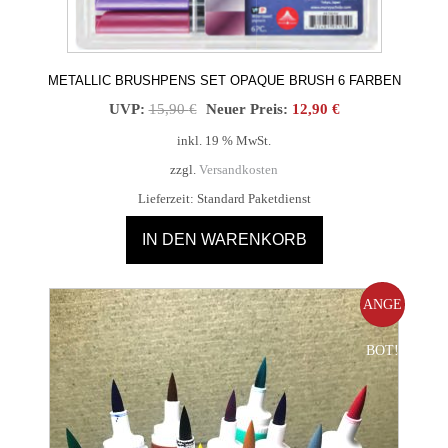
METALLIC BRUSHPENS SET OPAQUE BRUSH 6 FARBEN
Ursprünglicher
Aktueller
UVP:
15,90
€
Neuer Preis:
12,90
€
Preis
Preis
inkl. 19 % MwSt.
war:
ist:
zzgl.
Versandkosten
15,90 €
12,90 €.
Lieferzeit:
Standard Paketdienst
IN DEN WARENKORB
ANGE
BOT!