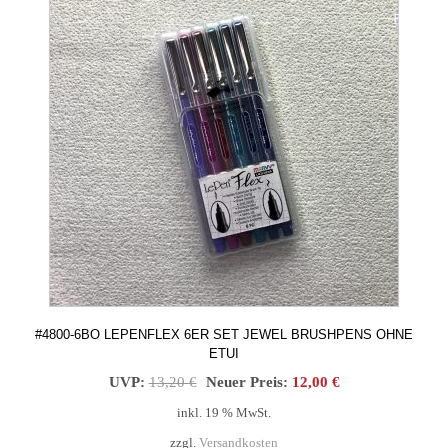
BOT!
#4800-6BO LEPENFLEX 6ER SET JEWEL BRUSHPENS OHNE
ETUI
Ursprünglicher
Aktueller
UVP:
13,20
€
Neuer Preis:
12,00
€
Preis
Preis
inkl. 19 % MwSt.
war:
ist:
zzgl.
Versandkosten
13,20 €
12,00 €.