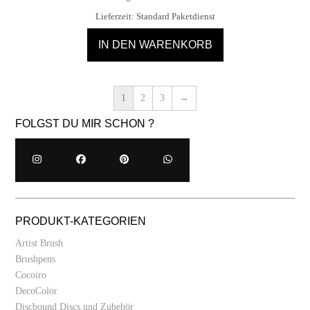
Lieferzeit:
Standard Paketdienst
IN DEN WARENKORB
1
2
3
→
FOLGST DU MIR SCHON ?
PRODUKT-KATEGORIEN
Artist Brush
Brushpens
Cocoiro
DecoColor
Discbound Discs und Zubehör