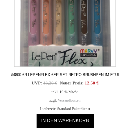
#4800-6R LEPENFLEX 6ER SET RETRO BRUSHPEN IM ETUI
Ursprünglicher
Aktueller
UVP:
13,20
€
Neuer Preis:
12,50
€
Preis
Preis
inkl. 19 % MwSt.
war:
ist:
zzgl.
Versandkosten
13,20 €
12,50 €.
Lieferzeit:
Standard Paketdienst
IN DEN WARENKORB