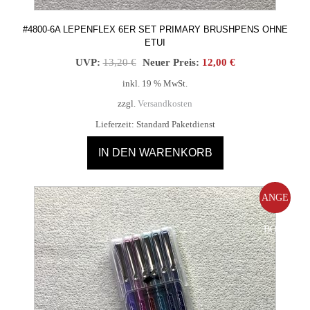
#4800-6A LEPENFLEX 6ER SET PRIMARY BRUSHPENS OHNE
ETUI
Ursprünglicher
Aktueller
UVP:
13,20
€
Neuer Preis:
12,00
€
Preis
Preis
inkl. 19 % MwSt.
war:
ist:
zzgl.
Versandkosten
13,20 €
12,00 €.
Lieferzeit:
Standard Paketdienst
IN DEN WARENKORB
ANGE
BOT!