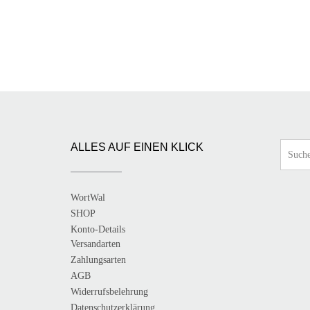
auf.
Varianten
Die
auf.
Optio
Die
könne
Optionen
auf
können
der
auf
Produk
der
gewähl
Produktseite
werde
gewählt
werden
ALLES AUF EINEN KLICK
WortWal
SHOP
Konto-Details
Versandarten
Zahlungsarten
AGB
Widerrufsbelehrung
Datenschutzerklärung