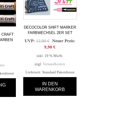
DECOCOLOR SHIFT MARKER
FARBWECHSEL 2ER SET
 CRAFT
FARBEN
Ursprünglicher
UVP:
12,00
€
Neuer Preis:
Preis
Aktueller
9,90
€
war:
Preis
inkl. 19 % MwSt.
12,00 €
ist:
zzgl.
Versandkosten
9,90 €.
ten
Lieferzeit:
Standard Paketdienst
ketdienst
IN DEN
NG
WARENKORB
t
re
ten