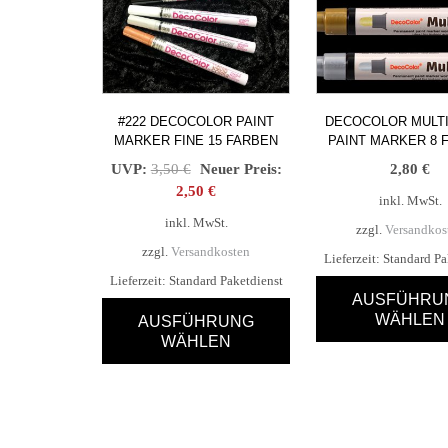
#222 DECOCOLOR PAINT
DECOCOLOR MULTI
MARKER FINE 15 FARBEN
PAINT MARKER 8 
Ursprünglicher
UVP:
3,50
€
Neuer Preis:
2,80
€
Preis
Aktueller
2,50
€
inkl. MwSt.
war:
Preis
inkl. MwSt.
zzgl.
Versandkos
3,50 €
ist:
zzgl.
Versandkosten
2,50 €.
Lieferzeit:
Standard Pa
Lieferzeit:
Standard Paketdienst
AUSFÜHRU
WÄHLEN
AUSFÜHRUNG
WÄHLEN
Dieses
Produk
Dieses
weist
Produkt
mehre
weist
Varian
mehrere